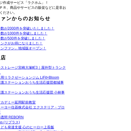
ジ作成サービス「ラクホム」！
ＰＲ、商品やサービスの販促などに是非お
ください。
ファンからのお知らせ
数が2000件を突破いたしました！
数が1000件を突破しました！
数が500件を突破しました！
リンクがお得になりました！
ウンファン」地域版オープン！
お店
ーストレージ宮崎大塚町3｜屋外型トランク
ム
用リラクゼーションジム LiFit×Bloom
看護ステーションおうち生活応援団都城事
看護ステーションおうち生活応援団 小林事
アカデミー延岡駅前教室
トーヨー住器株式会社 エクステリア・プロ
店
透間 REBORN
lus (リプラス)
こども発達支援 心のヒーロー上長飯