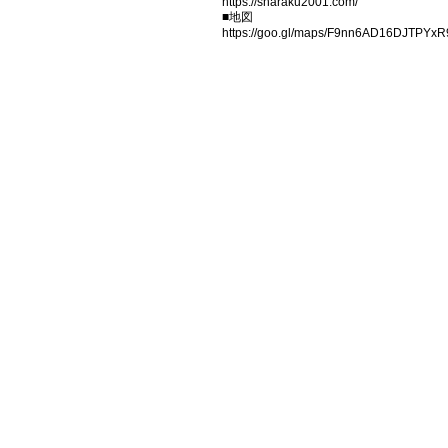
https://sharaku2001.com/
■地図
https://goo.gl/maps/F9nn6AD16DJTPYxR