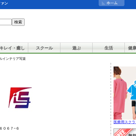
ファン
キレイ・癒し
スクール
遊ぶ
生活
健
タルインテリア写楽
医療用スクラ
６０６７−６