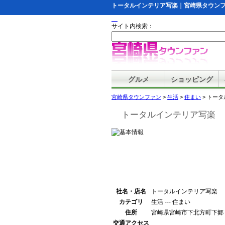
トータルインテリア写楽｜宮崎県タウン
サイト内検索：
グルメ
ショッピング
宮崎県タウンファン
>
生活
>
住まい
> トー
トータルインテリア写楽
社名・店名
トータルインテリア写楽
カテゴリ
生活 --- 住まい
住所
宮崎県宮崎市下北方町下郷
交通アクセス