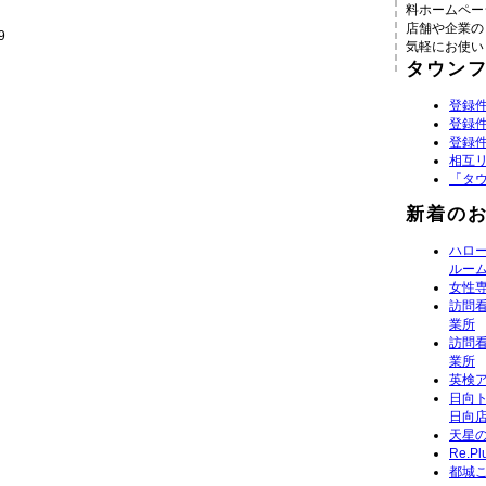
料ホームペー
店舗や企業の
9
気軽にお使い
タウン
登録件
登録件
登録件
相互
「タ
新着の
ハロ
ルー
女性専
訪問
業所
訪問
業所
英検
日向
日向
天星の
Re.P
都城