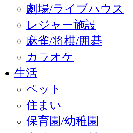
劇場/ライブハウス
レジャー施設
麻雀/将棋/囲碁
カラオケ
生活
ペット
住まい
保育園/幼稚園