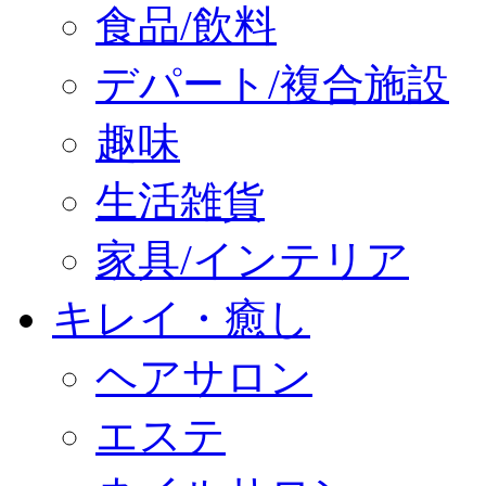
食品/飲料
デパート/複合施設
趣味
生活雑貨
家具/インテリア
キレイ・癒し
ヘアサロン
エステ