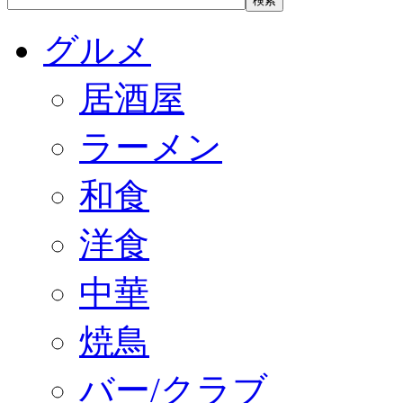
グルメ
居酒屋
ラーメン
和食
洋食
中華
焼鳥
バー/クラブ