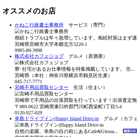
オススメのお店
かねこ行政書士事務所
サービス（専門）
相続トラブルは年々急増しています。相続対策はまず遺
宮崎県宮崎市大字本郷北方3220-1
0985-89-3998
株式会社カフェジョブ
グルメ（居酒屋）
寮･社宅があるお仕事情報を特集掲載しています。 住..
宮崎県（本社：神奈川県横浜市鶴見区生麦）
045-717-7771
宮崎不用品買取センター
生活（住まい）
宮崎県で不用品の出張買取を行っています！出張査定無料
〒889-0622 宮崎県東臼杵郡門川町西栄町1丁目5-4
0120-927-029
幸島ドライブイン(Happy Island Drive-in
グルメ（カフェ
自然の楽園、幸島の目の前にあるCafe&Glossa...