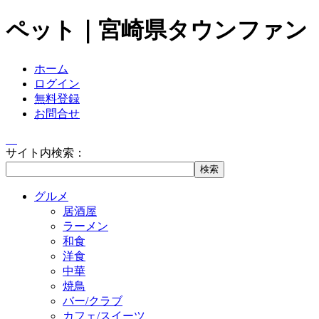
ペット｜宮崎県タウンファン
ホーム
ログイン
無料登録
お問合せ
サイト内検索：
グルメ
居酒屋
ラーメン
和食
洋食
中華
焼鳥
バー/クラブ
カフェ/スイーツ