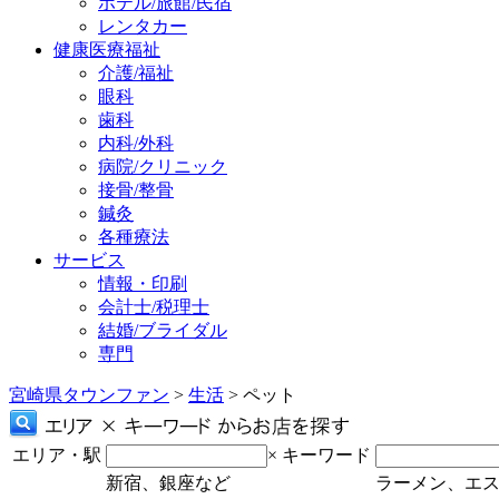
ホテル/旅館/民宿
レンタカー
健康医療福祉
介護/福祉
眼科
歯科
内科/外科
病院/クリニック
接骨/整骨
鍼灸
各種療法
サービス
情報・印刷
会計士/税理士
結婚/ブライダル
専門
宮崎県タウンファン
>
生活
> ペット
エリア・駅
×
キーワード
新宿、銀座など
ラーメン、エ