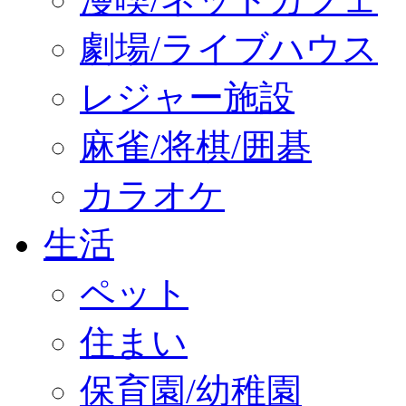
劇場/ライブハウス
レジャー施設
麻雀/将棋/囲碁
カラオケ
生活
ペット
住まい
保育園/幼稚園