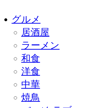
グルメ
居酒屋
ラーメン
和食
洋食
中華
焼鳥