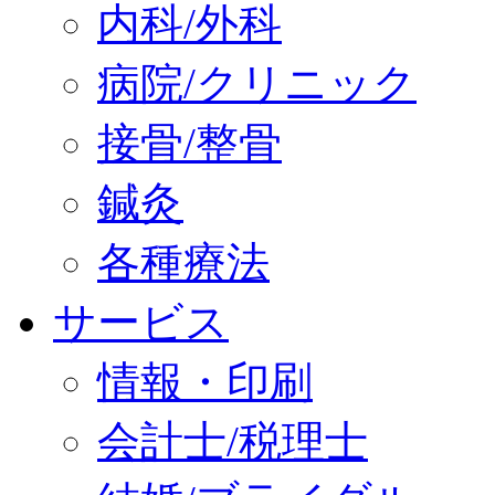
内科/外科
病院/クリニック
接骨/整骨
鍼灸
各種療法
サービス
情報・印刷
会計士/税理士