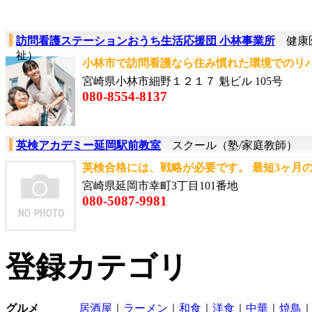
訪問看護ステーションおうち生活応援団 小林事業所
健康医
祉）
小林市で訪問看護なら住み慣れた環境でのリハビ
宮崎県小林市細野１２１７ 魁ビル 105号
080-8554-8137
英検アカデミー延岡駅前教室
スクール（塾/家庭教師）
英検合格には、戦略が必要です。 最短3ヶ月の高
宮崎県延岡市幸町3丁目101番地
080-5087-9981
登録カテゴリ
グルメ
居酒屋
｜
ラーメン
｜
和食
｜
洋食
｜
中華
｜
焼鳥