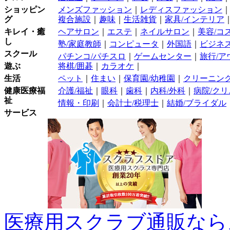
ショッピン
メンズファッション
｜
レディスファッション
グ
複合施設
｜
趣味
｜
生活雑貨
｜
家具/インテリア
キレイ・癒
ヘアサロン
｜
エステ
｜
ネイルサロン
｜
美容/コ
し
塾/家庭教師
｜
コンピュータ
｜
外国語
｜
ビジネス
スクール
パチンコ/パチスロ
｜
ゲームセンター
｜
旅行/ア
遊ぶ
将棋/囲碁
｜
カラオケ
｜
生活
ペット
｜
住まい
｜
保育園/幼稚園
｜
クリーニン
健康医療福
介護/福祉
｜
眼科
｜
歯科
｜
内科/外科
｜
病院/ク
祉
情報・印刷
｜
会計士/税理士
｜
結婚/ブライダル
サービス
医療用スクラブ通販なら