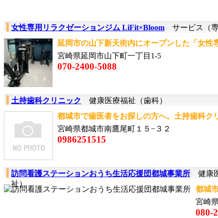
女性専用リラクゼーションジム LiFit×Bloom
サービス（専
延岡市の山下新天街内にオープンした「女性専用
宮崎県延岡市山下町一丁目1-5
070-2400-5088
土持歯科クリニック
健康医療福祉（歯科）
都城市で歯医者をお探しの方へ。土持歯科クリニ
宮崎県都城市南鷹尾町１５−３２
0986251515
訪問看護ステーションおうち生活応援団都城事業所
健康医
祉）
都城市
宮崎県
080-