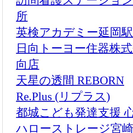
訪問看護ステーション
所
英検アカデミー延岡駅
日向トーヨー住器株式
向店
天星の透間 REBORN
Re.Plus (リプラス)
都城こども発達支援 
ハローストレージ宮