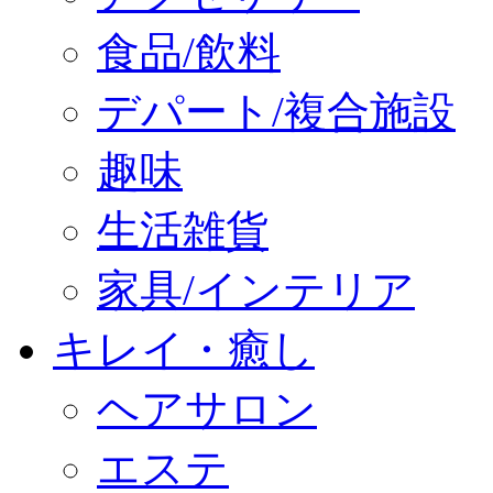
食品/飲料
デパート/複合施設
趣味
生活雑貨
家具/インテリア
キレイ・癒し
ヘアサロン
エステ