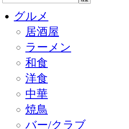
グルメ
居酒屋
ラーメン
和食
洋食
中華
焼鳥
バー/クラブ