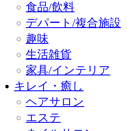
食品/飲料
デパート/複合施設
趣味
生活雑貨
家具/インテリア
キレイ・癒し
ヘアサロン
エステ