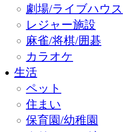
劇場/ライブハウス
レジャー施設
麻雀/将棋/囲碁
カラオケ
生活
ペット
住まい
保育園/幼稚園