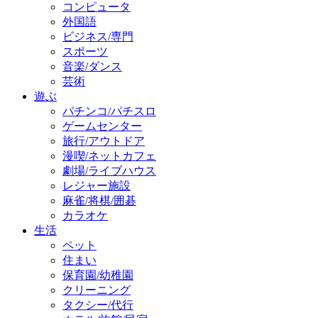
コンピュータ
外国語
ビジネス/専門
スポーツ
音楽/ダンス
芸術
遊ぶ
パチンコ/パチスロ
ゲームセンター
旅行/アウトドア
漫喫/ネットカフェ
劇場/ライブハウス
レジャー施設
麻雀/将棋/囲碁
カラオケ
生活
ペット
住まい
保育園/幼稚園
クリーニング
タクシー/代行