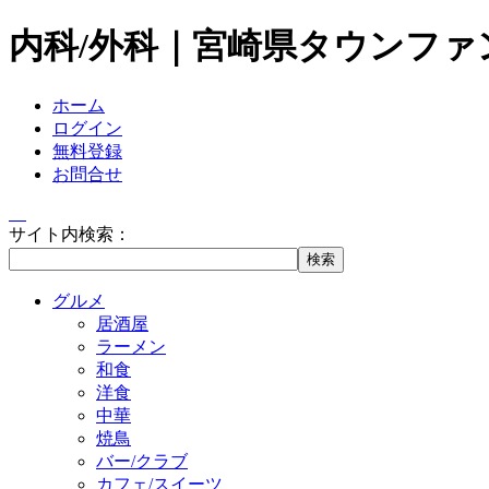
内科/外科｜宮崎県タウンファ
ホーム
ログイン
無料登録
お問合せ
サイト内検索：
グルメ
居酒屋
ラーメン
和食
洋食
中華
焼鳥
バー/クラブ
カフェ/スイーツ