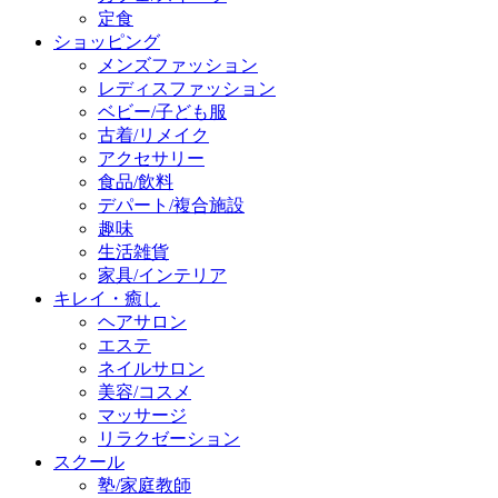
定食
ショッピング
メンズファッション
レディスファッション
ベビー/子ども服
古着/リメイク
アクセサリー
食品/飲料
デパート/複合施設
趣味
生活雑貨
家具/インテリア
キレイ・癒し
ヘアサロン
エステ
ネイルサロン
美容/コスメ
マッサージ
リラクゼーション
スクール
塾/家庭教師