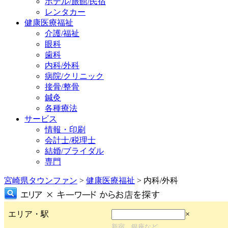
ホテル/旅館/民宿
レンタカー
健康医療福祉
介護/福祉
眼科
歯科
内科/外科
病院/クリニック
接骨/整骨
鍼灸
各種療法
サービス
情報・印刷
会計士/税理士
結婚/ブライダル
専門
宮崎県タウンファン
>
健康医療福祉
> 内科/外科
エリア・駅
×
新宿、銀座など