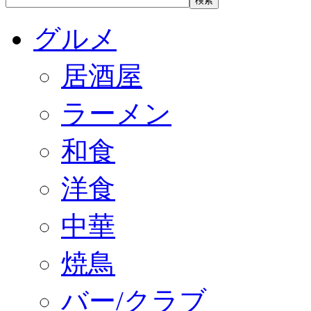
グルメ
居酒屋
ラーメン
和食
洋食
中華
焼鳥
バー/クラブ