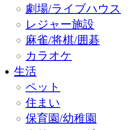
劇場/ライブハウス
レジャー施設
麻雀/将棋/囲碁
カラオケ
生活
ペット
住まい
保育園/幼稚園