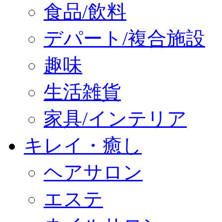
食品/飲料
デパート/複合施設
趣味
生活雑貨
家具/インテリア
キレイ・癒し
ヘアサロン
エステ