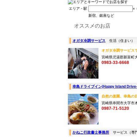
エリア・駅
×
新宿、銀座など
オススメのお店
オガタ冷調サービス
生活（住まい）
オガタ冷調サービスで
宮崎県児湯郡新富町大字
0983-33-6668
幸島ドライブイン(Happy Island Drive-
自然の楽園、幸島の目の前
宮崎県串間市大字市木
0987-71-5120
かねこ行政書士事務所
サービス（専