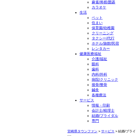
麻雀/将棋/囲碁
カラオケ
生活
ペット
住まい
保育園/幼稚園
クリーニング
タクシー/代行
ホテル/旅館/民宿
レンタカー
健康医療福祉
介護/福祉
眼科
歯科
内科/外科
病院/クリニック
接骨/整骨
鍼灸
各種療法
サービス
情報・印刷
会計士/税理士
結婚/ブライダル
専門
宮崎県タウンファン
>
サービス
> 結婚/ブラ