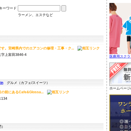
キーワード
ラーメン、エステなど
す。宮崎県内でのエアコンの修理・工事・ク...
上富田3846-4
医療用スクラ
in
グルメ（カフェ/スイーツ）
ホームページ
にあるCafe&Glossa...
134
門）