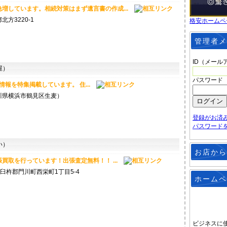
増しています。相続対策はまず遺言書の作成...
方3220-1
格安ホームペ
管理者メ
ID（メール
屋）
パスワード
情報を特集掲載しています。 住...
川県横浜市鶴見区生麦）
登録がお済
パスワード
い）
お店から
買取を行っています！出張査定無料！！ ...
県東臼杵郡門川町西栄町1丁目5-4
ホームペ
ビジネスに