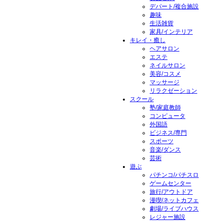
デパート/複合施設
趣味
生活雑貨
家具/インテリア
キレイ・癒し
ヘアサロン
エステ
ネイルサロン
美容/コスメ
マッサージ
リラクゼーション
スクール
塾/家庭教師
コンピュータ
外国語
ビジネス/専門
スポーツ
音楽/ダンス
芸術
遊ぶ
パチンコ/パチスロ
ゲームセンター
旅行/アウトドア
漫喫/ネットカフェ
劇場/ライブハウス
レジャー施設