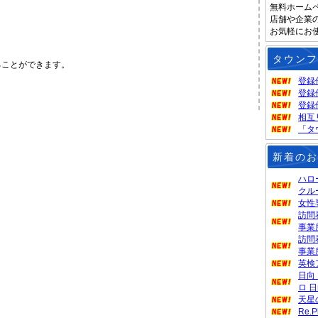
無料ホーム
店舗や企業
お気軽にお
タウンフ
ることができます。
登録
登録
登録
相互
「タ
新着のお
ハロ
クル
女性専
訪問
事業
訪問
事業
英検
日向
ロ 
天星
Re.