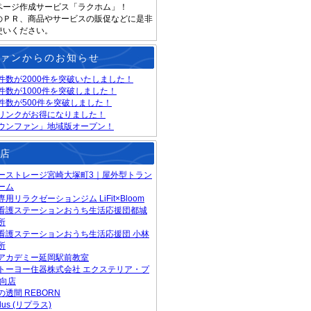
ページ作成サービス「ラクホム」！
のＰＲ、商品やサービスの販促などに是非
使いください。
ァンからのお知らせ
件数が2000件を突破いたしました！
件数が1000件を突破しました！
件数が500件を突破しました！
リンクがお得になりました！
ウンファン」地域版オープン！
店
ーストレージ宮崎大塚町3｜屋外型トラン
ーム
用リラクゼーションジム LiFit×Bloom
看護ステーションおうち生活応援団都城
所
看護ステーションおうち生活応援団 小林
所
アカデミー延岡駅前教室
トーヨー住器株式会社 エクステリア・プ
日向店
の透間 REBORN
Plus (リプラス)