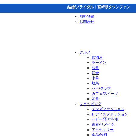
結婚/ブライダル｜宮崎県タウンファン
無料登録
お問合せ
グルメ
居酒屋
ラーメン
和食
洋食
中華
焼鳥
バー/クラブ
カフェ/スイーツ
定食
ショッピング
メンズファッション
レディスファッション
ベビー/子ども服
古着/リメイク
アクセサリー
食品/飲料